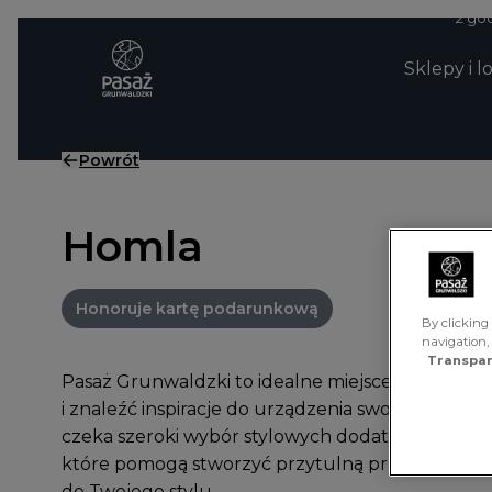
Przejdź do treści
2 god
Sklepy i l
Powrót
Homla
Honoruje kartę podarunkową
By clicking 
navigation,
Transpar
Pasaż Grunwaldzki to idealne miejsce, by odkryć
i znaleźć inspiracje do urządzenia swojego wnętr
czeka szeroki wybór stylowych dodatków, tekstyli
które pomogą stworzyć przytulną przestrzeń d
do Twojego stylu.