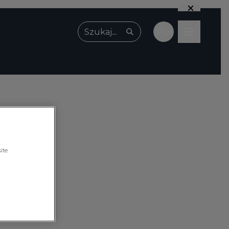
PL
Wpisz, czego szukasz
ite