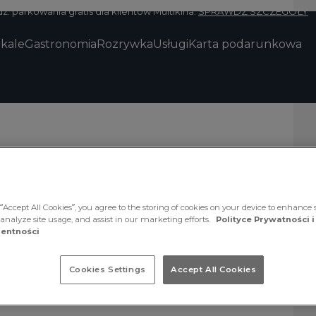
z. parkowania gratis dla klientów Multikina.
SPRAWDŹ SZCZEGÓŁY
okale
Gastronomia
Rozrywka
Usługi
Karta podarunkowa
“Accept All Cookies”, you agree to the storing of cookies on your device to enhance s
 analyze site usage, and assist in our marketing efforts.
Polityce Prywatności i
entności
 świat Homla
za. W salonie
Cookies Settings
Accept All Cookies
ów i mebli,
opasowaną