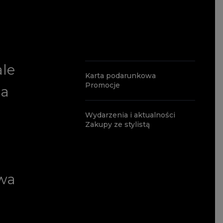
ale
Karta podarunkowa
Promocje
ia
Wydarzenia i aktualności
Zakupy ze stylistą
wa