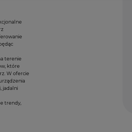
kcjonalne
rz
oferowanie
 będąc
a terenie
ów, które
z. W ofercie
 urządzenia
 jadalni
e trendy,