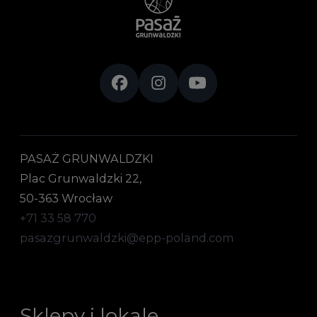
PASAŻ GRUNWALDZKI
Plac Grunwaldzki 22,
50-363 Wrocław
+71 33 58 770
pasazgrunwaldzki@epp-poland.com
Sklepy i lokale