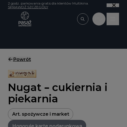
Przejdź do treści
2 godz. parkowania gratis dla klientów Multikina.
SPRAWDŹ SZCZEGÓŁY
PL
Wpisz, czego szu
Powrót
Nugat – cukiernia i
piekarnia
Art. spożywcze i market
Honoruje kartę podarunkową