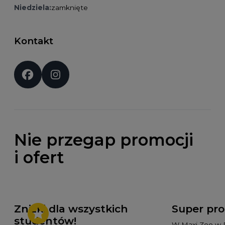
Niedziela:
zamknięte
Kontakt
Social media:
Nie przegap promocji
i ofert
Zniżki dla wszystkich
Super pr
studentów!
W Maxi Zoo w 