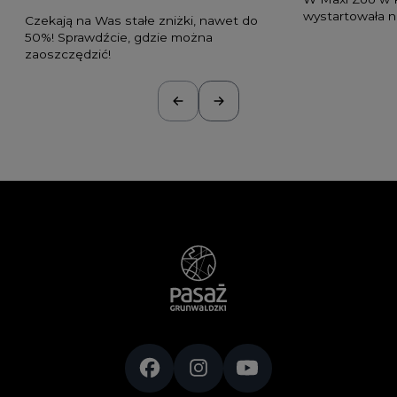
wystartowała 
Czekają na Was stałe zniżki, nawet do
50%! Sprawdźcie, gdzie można
zaoszczędzić!