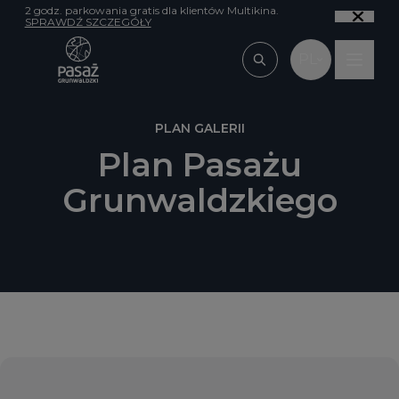
Przejdź do treści
2 godz. parkowania gratis dla klientów Multikina.
SPRAWDŹ SZCZEGÓŁY
PL
Wpisz, czego szu
PLAN GALERII
Plan Pasażu
Grunwaldzkiego