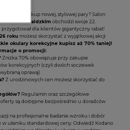
larów lub zakup nowej, stylowej pary? Salon
asażu Grunwaldzkim
obchodzi swoje 22.
ji przygotował dla klientów gigantyczny rabat!
026 roku
możesz skorzystać z wyjątkowej akcji
kie okulary korekcyjne kupisz aż 70% taniej!
rmacje o promocji:
?
Zniżka 70% obowiązuje przy zakupie
ów korekcyjnych (czyli dwóch soczewek
 wybraną oprawą).
a?
Z urodzinowych cen możesz skorzystać do
zegółów?
Regulamin oraz szczegółowe
 oferty są dostępne bezpośrednio u doradców
kazji na profesjonalne badanie wzroku i dobór
 w ułamku standardowej ceny. Odwiedź Kodano