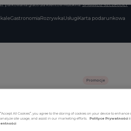
z. parkowania gratis dla klientów Multikina.
SPRAWDŹ SZCZEGÓŁY
okale
Gastronomia
Rozrywka
Usługi
Karta podarunkowa
Promocje
Czas obowiązywania 
Okulary
“Accept All Cookies”, you agree to the storing of cookies on your device to enhance s
 analyze site usage, and assist in our marketing efforts.
Polityce Prywatności i
taniej!
entności