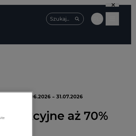
PL
Wpisz, czego szukasz
promocji:
01.06.2026 – 31.07.2026
 korekcyjne aż 70%
ite