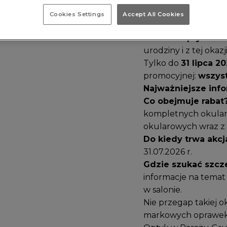
Cookies Settings
Accept All Cookies
Czas na wymianę oku
Kodano Optyk w P
urodziny i z tej okaz
Tylko do
31 lipca 2
promocyjnej:
wszyst
Najważniejsze info
Co obejmuje rabat
kompletnych okular
okularowych wraz z
Do kiedy trwa akcj
31.07.2026 r.
Gdzie szukać szc
informacje na temat
w salonie.
Nie przegap takiej o
markowych oprawek