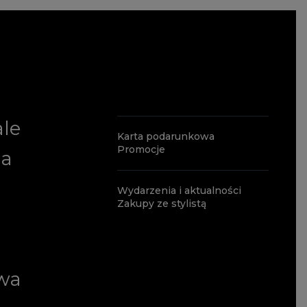
ale
Karta podarunkowa
Promocje
ia
Wydarzenia i aktualności
Zakupy ze stylistą
wa