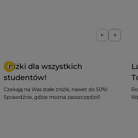
Zniżki dla wszystkich
La
studentów!
T
Czekają na Was stałe zniżki, nawet do 50%!
Ro
Sprawdźcie, gdzie można zaoszczędzić!
Wp