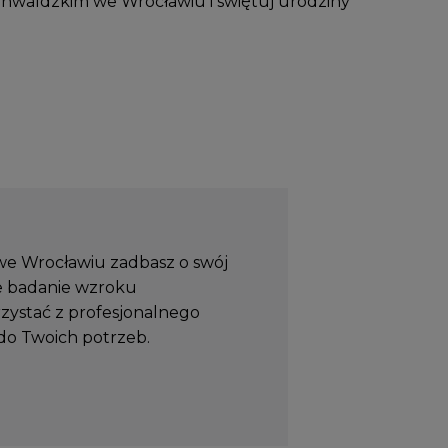
nwaldzkim we Wrocławiu i świętuj urodziny
e Wrocławiu zadbasz o swój
 badanie wzroku
zystać z profesjonalnego
o Twoich potrzeb.