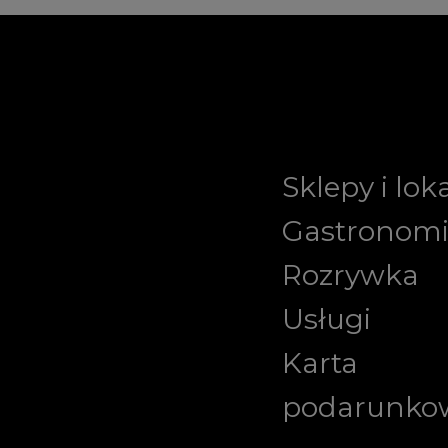
Sklepy i lok
Gastronom
Rozrywka
Usługi
Karta
podarunko