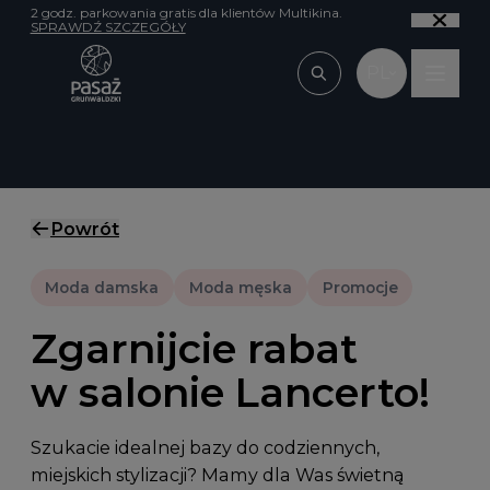
Przejdź do treści
2 godz. parkowania gratis dla klientów Multikina.
SPRAWDŹ SZCZEGÓŁY
PL
Wpisz, czego szu
Powrót
Moda damska
Moda męska
Promocje
Zgarnijcie rabat
w salonie Lancerto!
Szukacie idealnej bazy do codziennych,
miejskich stylizacji? Mamy dla Was świetną