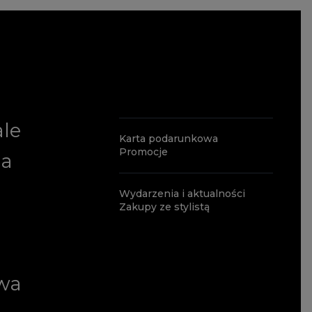
ale
Karta podarunkowa
Promocje
ia
Wydarzenia i aktualności
Zakupy ze stylistą
wa