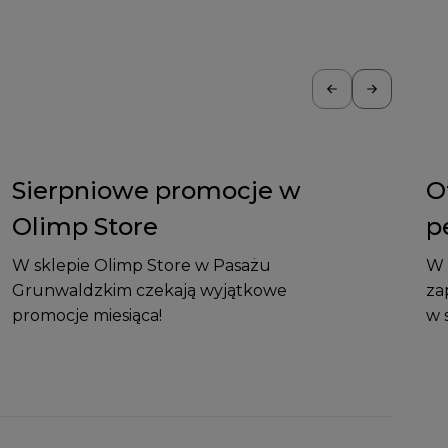
Sierpniowe promocje w
O
Olimp Store
p
W sklepie Olimp Store w Pasażu
W 
Grunwaldzkim czekają wyjątkowe
za
promocje miesiąca!
w 