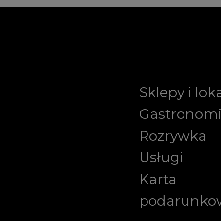
Sklepy i lok
Gastronom
Rozrywka
Usługi
Karta
podarunko