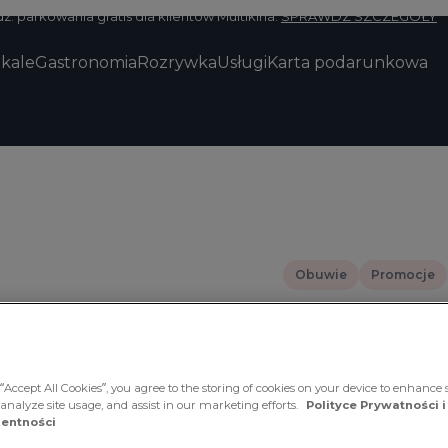
z. parkowania gratis dla klientów Multikina.
SPRAWDŹ SZCZEGÓŁY
okale
Gastronomia
Rozrywka
Usługi
Karta podarunkowa
Obuwie
Promocje
Czas obowiązywania 
-50% na
“Accept All Cookies”, you agree to the storing of cookies on your device to enhance s
 analyze site usage, and assist in our marketing efforts.
Polityce Prywatności i
Sport
entności