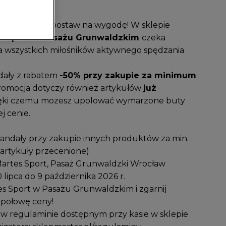
ą garderobę i postaw na wygodę! W sklepie
s Sport w Pasażu
Grunwaldzkim
czeka
a wszystkich miłośników aktywnego spędzania
ały z rabatem
-50% przy zakupie za minimum
promocja dotyczy również artykułów
już
ięki czemu możesz upolować wymarzone buty
j cenie.
andały przy zakupie innych produktów za min.
 artykuły przecenione)
artes Sport, Pasaż Grunwaldzki Wrocław
lipca do 9 października 2026 r.
s Sport w Pasażu Grunwaldzkim i zgarnij
 połowę ceny!
 w regulaminie dostępnym przy kasie w sklepie