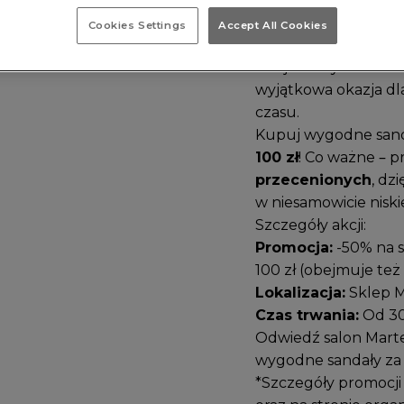
Cookies Settings
Accept All Cookies
Odśwież swoją letni
stacjonarnym
Marte
wyjątkowa okazja dl
czasu.
Kupuj wygodne sand
100 zł
! Co ważne – 
przecenionych
, dz
w niesamowicie niskie
Szczegóły akcji:
Promocja:
-50% na s
100 zł (obejmuje też
Lokalizacja:
Sklep M
Czas trwania:
Od 30 
Odwiedź salon Marte
wygodne sandały za
*Szczegóły promocji