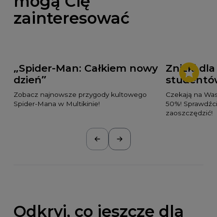
mogą Cię
zainteresować
„Spider-Man: Całkiem nowy
Zniżki dl
dzień”
studentó
Zobacz najnowsze przygody kultowego
Czekają na Was
Spider-Mana w Multikinie!
50%! Sprawdźc
zaoszczędzić!
Odkryj, co jeszcze dla