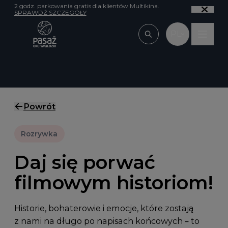
Przejdź do treści
2 godz. parkowania gratis dla klientów Multikina.
SPRAWDŹ SZCZEGÓŁY
PL
Wpisz, czego szu
Powrót
Rozrywka
Daj się porwać
filmowym historiom!
Historie, bohaterowie i emocje, które zostają
z nami na długo po napisach końcowych – to