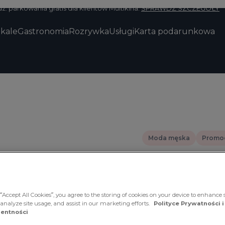
z. parkowania gratis dla klientów Multikina.
SPRAWDŹ SZCZEGÓŁY
okale
Gastronomia
Rozrywka
Usługi
Karta podarunkowa
Moda męska
Promo
Vistula:
produkt
“Accept All Cookies”, you agree to the storing of cookies on your device to enhance s
 analyze site usage, and assist in our marketing efforts.
Polityce Prywatności i
entności