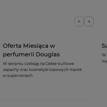
Oferta Miesiąca w
S
perfumerii Douglas
W 
wy
W sierpniu czekają na Ciebie kultowe
zapachy oraz kosmetyki topowych marek
w supercenach.