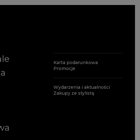
ale
Karta podarunkowa
Promocje
ia
Wydarzenia i aktualności
Zakupy ze stylistą
wa