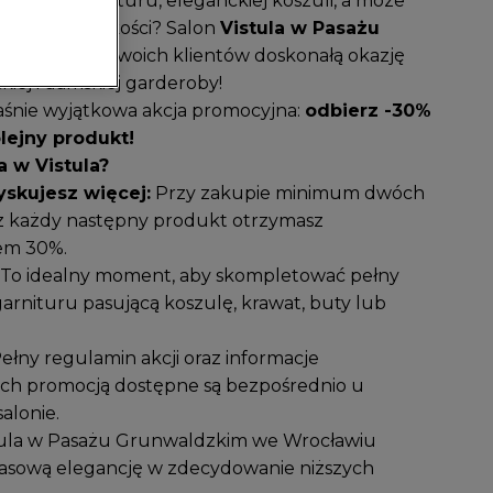
ojonego garnituru, eleganckiej koszuli, a może
ajwyższej jakości? Salon
Vistula w Pasażu
gotował dla swoich klientów doskonałą okazję
iej i damskiej garderoby!
łaśnie wyjątkowa akcja promocyjna:
odbierz -30%
olejny produkt!
a w Vistula?
yskujesz więcej:
Przy zakupie minimum dwóch
az każdy następny produkt otrzymasz
tem 30%.
To idealny moment, aby skompletować pełny
arnituru pasującą koszulę, krawat, buty lub
ełny regulamin akcji oraz informacje
ych promocją dostępne są bezpośrednio u
alonie.
ula w Pasażu Grunwaldzkim we Wrocławiu
zasową elegancję w zdecydowanie niższych