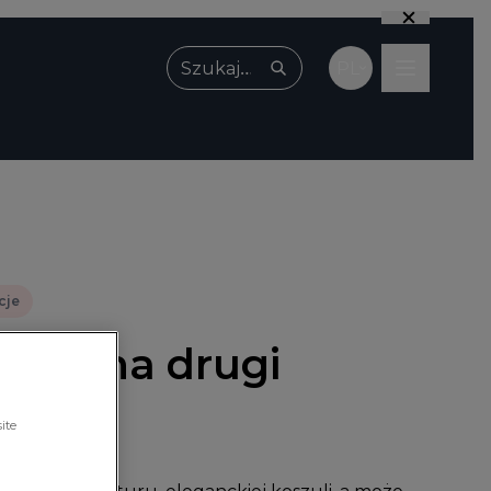
PL
Wpisz, czego szukasz
cje
 -30% na drugi
!
ite