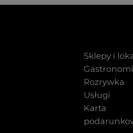
Sklepy i lok
Gastronom
Rozrywka
Usługi
Karta
podarunko