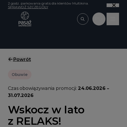
Przejdź do treści
2 godz. parkowania gratis dla klientów Multikina.
SPRAWDŹ SZCZEGÓŁY
PL
Wpisz, czego szu
Powrót
Obuwie
Czas obowiązywania promocji:
24.06.2026 –
31.07.2026
Wskocz w lato
z RELAKS!