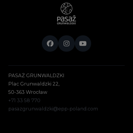
PASAŻ GRUNWALDZKI
Plac Grunwaldzki 22,
50-363 Wrocław
+71 33 58 770
pasazgrunwaldzki@epp-poland.com