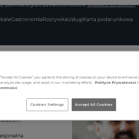
z. parkowania gratis dla klientów Multikina.
SPRAWDŹ SZCZEGÓŁY
okale
Gastronomia
Rozrywka
Usługi
Karta podarunkowa
“Accept All Cookies”, you agree to the storing of cookies on your device to enhance s
 analyze site usage, and assist in our marketing efforts.
Polityce Prywatności i
entności
Cookies Settings
Accept All Cookies
waldzkim
esjonalna