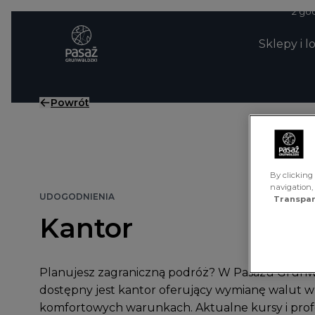
Przejdź do treści
2 god
Sklepy i l
Powrót
By clicking 
navigation,
UDO­GOD­NIE­NIA
Transpar
Kan­tor
Planujesz zagraniczną podróż? W Pasażu Grun
dostępny jest kantor oferujący wymianę walut w
komfortowych warunkach. Aktualne kursy i prof