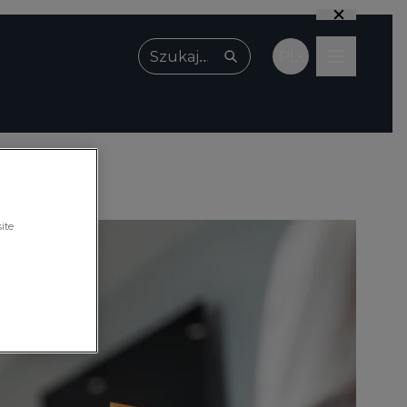
PL
Wpisz, czego szukasz
ite