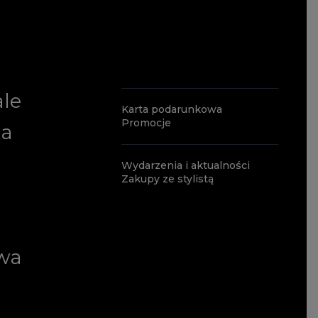
ale
Karta podarunkowa
Promocje
ia
Wydarzenia i aktualności
Zakupy ze stylistą
wa