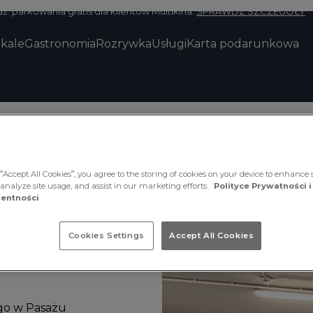
z. parkowania gratis dla klientów Multikina.
SPRAWDŹ SZCZEGÓŁY
okale
Gastronomia
Rozrywka
Usługi
Karta podarunkowa
“Accept All Cookies”, you agree to the storing of cookies on your device to enhance s
 analyze site usage, and assist in our marketing efforts.
Polityce Prywatności i
entności
 dla
Cookies Settings
Accept All Cookies
ego w Pasażu