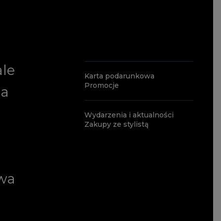
ale
Karta podarunkowa
Promocje
ia
Wydarzenia i aktualności
Zakupy ze stylistą
wa