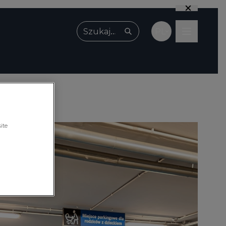
PL
Wpisz, czego szukasz
ite