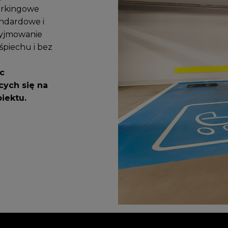
arkingowe
andardowe i
 wyjmowanie
śpiechu i bez
sc
cych się na
iektu.