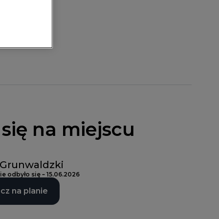
się na miejscu
 Grunwaldzki
e odbyło się – 15.06.2026
cz na planie