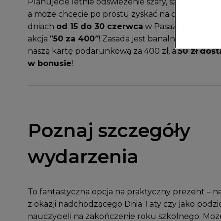
Planujecie letnie odświeżenie szafy, szukacie i
a może chcecie po prostu zyskać na codzienny
dniach
od 15 do 30 czerwca
w Pasażu Grunwald
akcja
”50 za 400″
! Zasada jest banalnie prosta: 
naszą kartę podarunkową za 400 zł, a
50 zł dost
w bonusie
!
Poznaj szczegóły
wydarzenia
To fantastyczna opcja na praktyczny prezent – n
z okazji nadchodzącego Dnia Taty czy jako podz
nauczycieli na zakończenie roku szkolnego. Moż