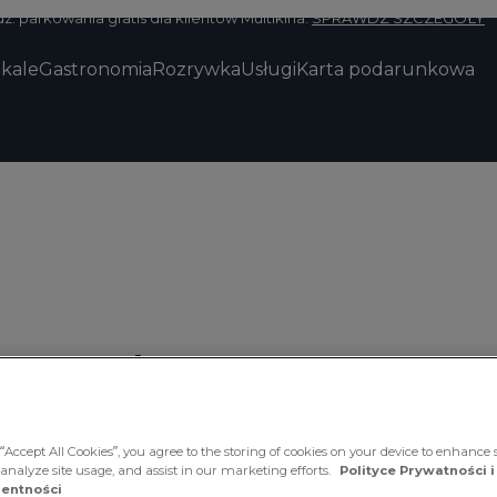
z. parkowania gratis dla klientów Multikina.
SPRAWDŹ SZCZEGÓŁY
okale
Gastronomia
Rozrywka
Usługi
Karta podarunkowa
e 50 zł
“Accept All Cookies”, you agree to the storing of cookies on your device to enhance s
 analyze site usage, and assist in our marketing efforts.
Polityce Prywatności i
entności