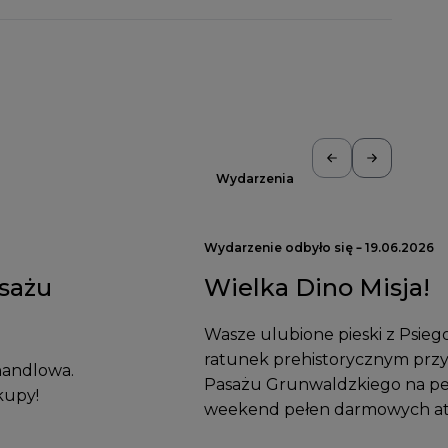
Wydarzenia
Wydarzenie odbyło się – 19.06.2026
sażu
Wielka Dino Misja!
Wasze ulubione pieski z Psieg
ratunek prehistorycznym przy
 handlowa.
Pasażu Grunwaldzkiego na peł
kupy!
weekend pełen darmowych atr