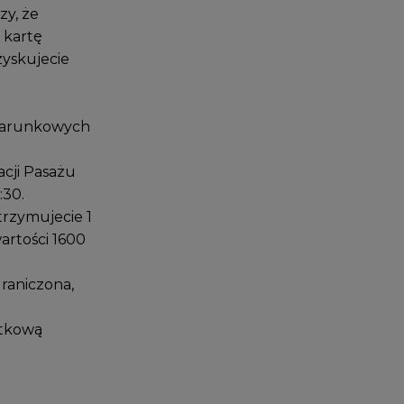
zy, że
 kartę
zyskujecie
odarunkowych
cji Pasażu
:30.
trzymujecie 1
artości 1600
graniczona,
atkową