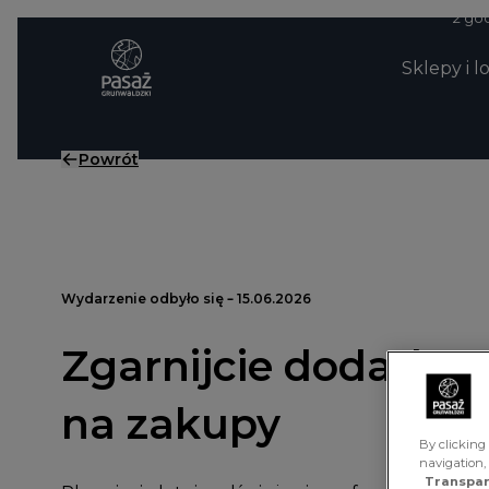
Przejdź do treści
2 god
Sklepy i l
Powrót
Wydarzenie odbyło się – 15.06.2026
Zgarnijcie dodatkow
na zakupy
By clicking 
navigation,
Transpar