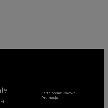
ale
Karta podarunkowa
Promocje
ia