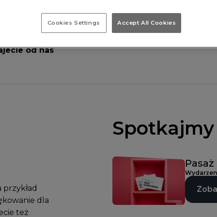
dealnego upominku,
ch sprawunkach? W
Cookies Settings
Accept All Cookies
zkim trwa genialna
kupujecie stacjonarnie
ajecie od nas
Spotkajmy 
Pasaż
Wydarzeni
a przykład
Zoba
iękowanie dla
ecie też