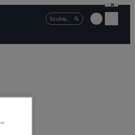
PL
Wpisz, czego szukasz
ite