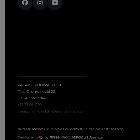
PASAŻ GRUNWALDZKI
Plac Grunwaldzki 22,
50-363 Wrocław
+71 33 58 770
pasazgrunwaldzki@epp-poland.com
© 2026 Pasaż Grunwaldzki. Wszystkie prawa zastrzeżone.