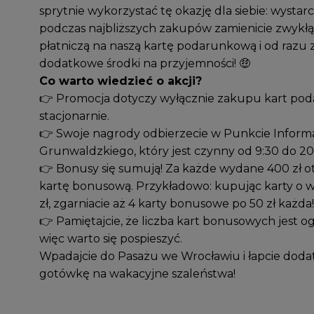
sprytnie wykorzystać tę okazję dla siebie: wystarc
podczas najbliższych zakupów zamienicie zwykłą
płatniczą na naszą kartę podarunkową i od razu 
dodatkowe środki na przyjemności! 🤑
Co warto wiedzieć o akcji?
👉 Promocja dotyczy wyłącznie zakupu kart p
stacjonarnie.
👉 Swoje nagrody odbierzecie w Punkcie Informa
Grunwaldzkiego, który jest czynny od 9:30 do 20
👉 Bonusy się sumują! Za każde wydane 400 zł o
kartę bonusową. Przykładowo: kupując karty o w
zł, zgarniacie aż 4 karty bonusowe po 50 zł każda!
👉 Pamiętajcie, że liczba kart bonusowych jest o
więc warto się pospieszyć.
Wpadajcie do Pasażu we Wrocławiu i łapcie dod
gotówkę na wakacyjne szaleństwa!