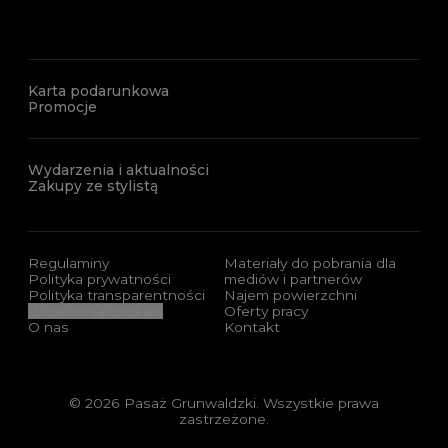
Karta podarunkowa
Promocje
Wydarzenia i aktualności
Zakupy ze stylistą
Regulaminy
Materiały do pobrania dla
Polityka prywatności
mediów i partnerów
Polityka transparentności
Najem powierzchni
Ustawienia cookies
Oferty pracy
O nas
Kontakt
© 2026 Pasaż Grunwaldzki. Wszystkie prawa
zastrzeżone.