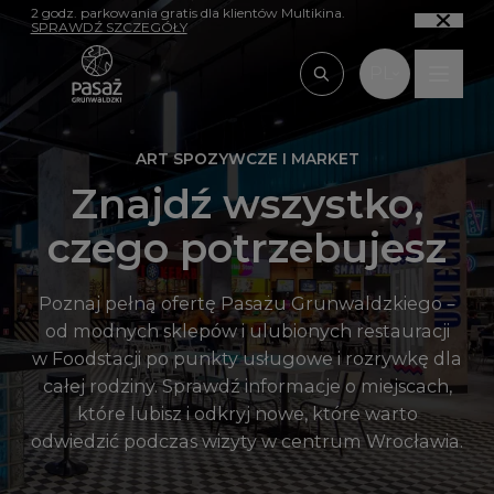
Przejdź do treści
2 godz. parkowania gratis dla klientów Multikina.
SPRAWDŹ SZCZEGÓŁY
PL
Wpisz, czego szu
ART SPOZYWCZE I MARKET
Znajdź wszystko,
czego potrzebujesz
Poznaj pełną ofertę Pasażu Grunwaldzkiego –
od modnych sklepów i ulubionych restauracji
w Foodstacji po punkty usługowe i rozrywkę dla
całej rodziny. Sprawdź informacje o miejscach,
które lubisz i odkryj nowe, które warto
odwiedzić podczas wizyty w centrum Wrocławia.