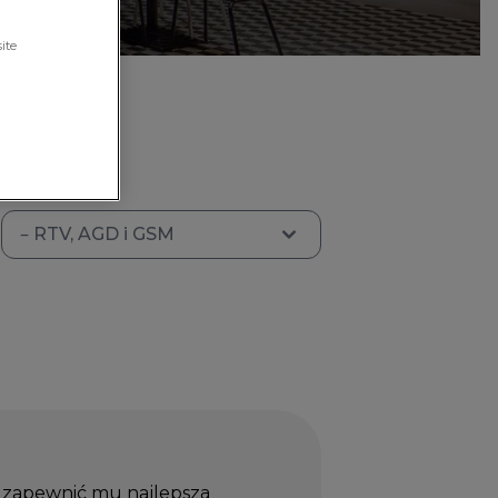
ite
– RTV, AGD i GSM
 zapewnić mu najlepszą