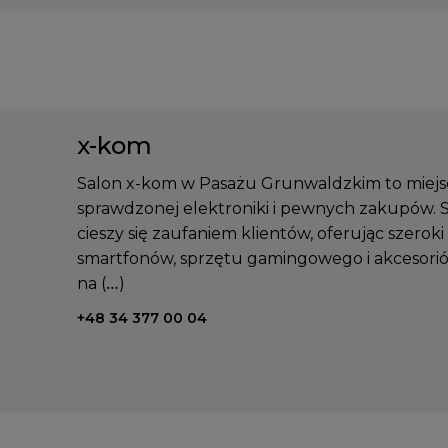
x-kom
Salon x-kom w Pasażu Grunwaldzkim to miejsc
sprawdzonej elektroniki i pewnych zakupów. 
cieszy się zaufaniem klientów, oferując szero
smartfonów, sprzętu gamingowego i akcesorió
na (…)
Telefon kontaktowy:
+48 34 377 00 04