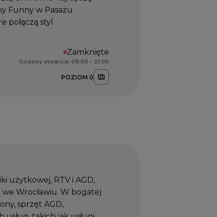
ny Funny w Pasażu
e połączą styl
Zamknięte
Godziny otwarcia: 09:00 – 21:00
POZIOM 0
ki użytkowej, RTV i AGD,
 we Wrocławiu. W bogatej
fony, sprzęt AGD,
 usług, takich jak usługi