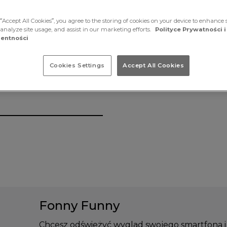
“Accept All Cookies”, you agree to the storing of cookies on your device to enhance s
 analyze site usage, and assist in our marketing efforts.
Polityce Prywatności i
entności
Cookies Settings
Accept All Cookies
Fonny Funny
Chcesz odświeżyć wygląd swojego smartfona i