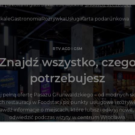
z. parkowania gratis dla klientów Multikina.
SPRAWDŹ SZCZEGÓŁY
okale
Gastronomia
Rozrywka
Usługi
Karta podarunkowa
RTV AGD I GSM
Znajdź wszystko, czeg
potrzebujesz
j pełną ofertę Pasażu Grunwaldzkiego – od modnych s
ch restauracji w Foodstacji po punkty usługowe i rozrywk
rawdź informacje o miejscach, które lubisz i odkryj nowe,
odwiedzić podczas wizyty w centrum Wrocławia.