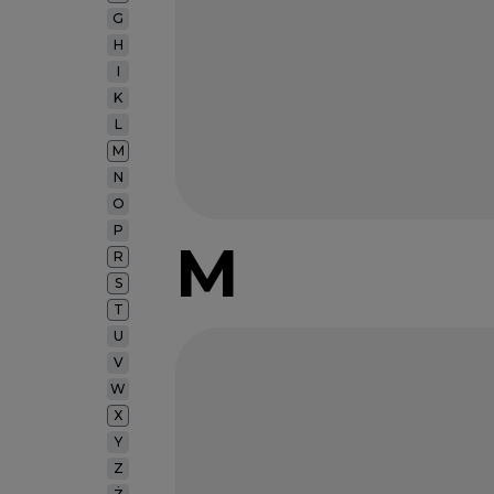
G
H
I
K
L
M
N
O
P
M
R
S
T
U
V
W
X
Y
Z