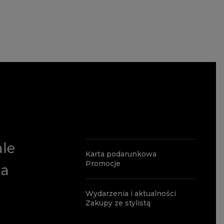
ale
Karta podarunkowa
Promocje
ia
Wydarzenia i aktualności
Zakupy ze stylistą