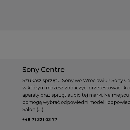
Sony Centre
Szukasz sprzętu Sony we Wrocławiu? Sony Cent
w którym możesz zobaczyć, przetestować i kup
aparaty oraz sprzęt audio tej marki. Na miejscu
pomogą wybrać odpowiedni model i odpowiedz
Salon (…)
Telefon kontaktowy:
+48 71 321 03 77