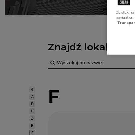
By clicking 
navigation,
Transpar
Znajdź lokal
Szukaj
F
4
A
B
C
D
E
F