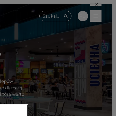
PL
Wpisz, czego szukasz
o
klepów
ę dla całej
 które warto